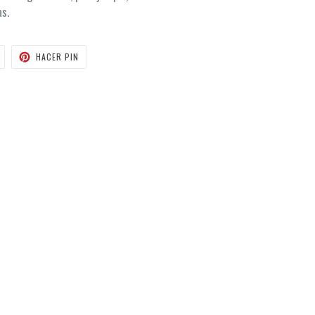
as.
TUITEAR
PINEAR
HACER PIN
EN
EN
TWITTER
PINTEREST