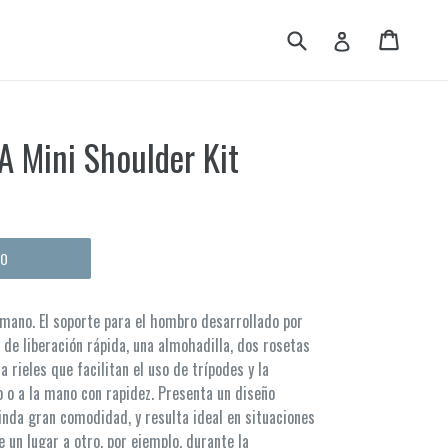
Buscar
Carrito
Carrito
Ingresar
 Mini Shoulder Kit
TO
a mano. El soporte para el hombro desarrollado por
e liberación rápida, una almohadilla, dos rosetas
a rieles que facilitan el uso de trípodes y la
 o a la mano con rapidez. Presenta un diseño
nda gran comodidad, y resulta ideal en situaciones
 un lugar a otro, por ejemplo, durante la