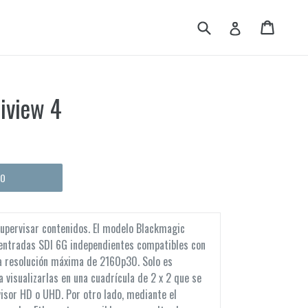
Buscar
Carrito
Carrito
Ingresar
iview 4
TO
supervisar contenidos. El modelo Blackmagic
 entradas SDI 6G independientes compatibles con
na resolución máxima de 2160p30. Solo es
 visualizarlas en una cuadrícula de 2 x 2 que se
visor HD o UHD. Por otro lado, mediante el